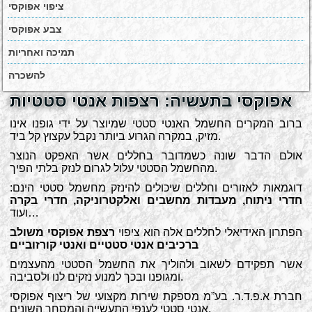
ציפוי אפוקסי
צבע אפוקסי
תמיכה ואחריות
להשכרה
אפוקסי בתעשיה: רצפות אנטי סטטיות
ברוב המקרים החשמל האנטי סטטי שמיוצר על ידי גופנו אינו
מזיק, במקרה הגרוע ביותר נקבל עקצוץ קל ביד.
אולם הדבר שונה כשמדובר בחללים אשר האפקט הנוצר
מהחשמל הסטטי עלול לגרום לנזק בלתי הפיך.
דוגמאות לאזורים וחללים שיכולים להינזק מחשמל סטטי הינם:
חדרי ניתוח, מעבדות מחשבים ואלקטרוניקה, חדרי בקרה
ועוד…
הפתרון האידיאלי לחללים אלה הוא ציפוי
רצפת אפוקסי משולב
ברכיבים אנטי סטטיים ואנטי קורזוביים
אשר תפקידם לשאוב ולהוליך את החשמל הסטטי מהעצמים
ומגופנו ובכך למנוע נזקים לנו ולסביבה.
חברת א.פ.ד.ר. בע”מ מספקת שירות מקצועי של ריצוף אפוקסי
אנטי סטטי לענפי התעשייה והמסחר השונים.