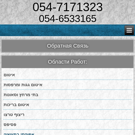
054-7171323
054-6533165
Обратная Связь
Области Работ:
איטום
איטום גגות ומרפסות
בתי מרחץ וסאונות
איטום בריכות
ריצוף טרצו
פסיפס
אפוקסי בתעשיה