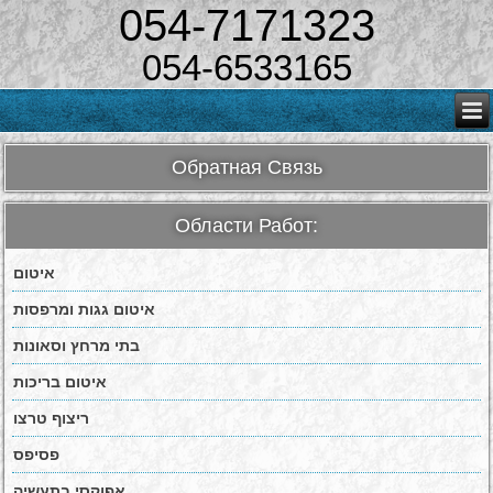
054-7171323
054-6533165
Обратная Связь
Области Работ:
איטום
איטום גגות ומרפסות
בתי מרחץ וסאונות
איטום בריכות
ריצוף טרצו
פסיפס
אפוקסי בתעשיה